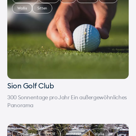
Wallis
Sitten
Sion Golf Club
300 Sonnentage pro Jahr Ein außergewöhnliches
Panorama
Corporate
UI/UX
Architektur
Wallis