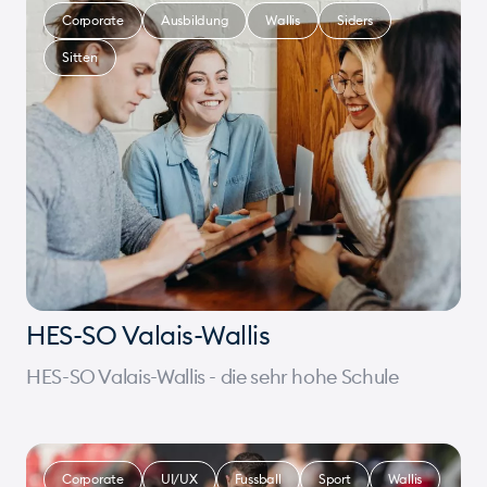
Corporate
Ausbildung
Wallis
Siders
Sitten
HES-SO Valais-Wallis
HES-SO Valais-Wallis - die sehr hohe Schule
Corporate
UI/UX
Fussball
Sport
Wallis