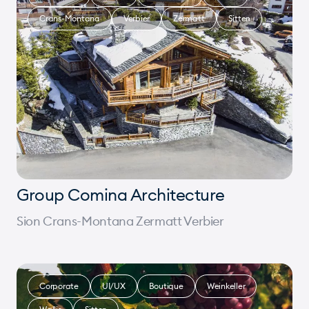
Crans-Montana
Verbier
Zermatt
Sitten
Group Comina Architecture
Sion Crans-Montana Zermatt Verbier
Corporate
UI/UX
Boutique
Weinkeller