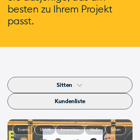
besten zu Ihrem Projekt
passt.
Sitten
Kundenliste
Events
UI/UX
Innovation
Wallis
Sitten