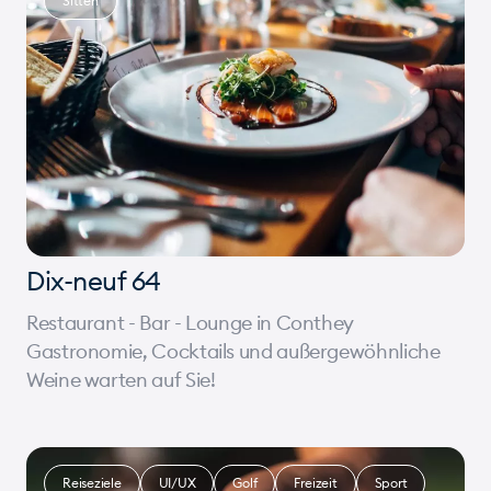
Sitten
Dix-neuf 64
Restaurant - Bar - Lounge in Conthey
Gastronomie, Cocktails und außergewöhnliche
Weine warten auf Sie!
Reiseziele
UI/UX
Golf
Freizeit
Sport