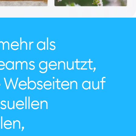
mehr als
eams genutzt,
Webseiten auf
isuellen
len,