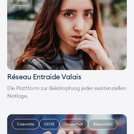
Wallis
Réseau Entraide Valais
Die Plattform zur Bekämpfung jeder existenziellen
Notlage.
Corporate
UI/UX
Gesundheit
Assoziation