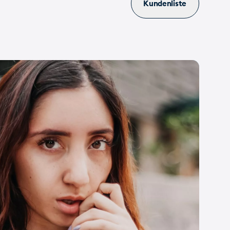
Kundenliste
t
Assoziation
Hilfe
Wallis
Siehe