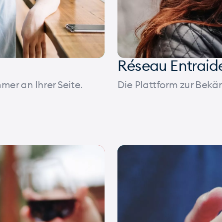
Réseau Entraide
mer an Ihrer Seite.
Die Plattform zur Bekä
t
Corporate
UI/UX