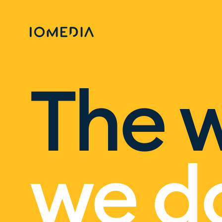
The 
we d