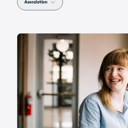
Assoziation
Corporate
UI/UX
Entwicklung
Assoziati
Siders
Siehe