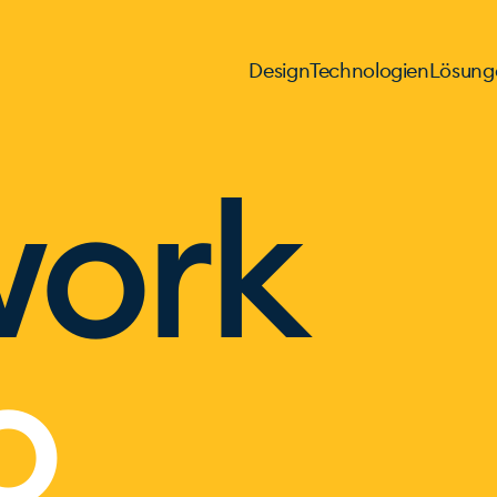
Design
Technologien
Lösung
work
o