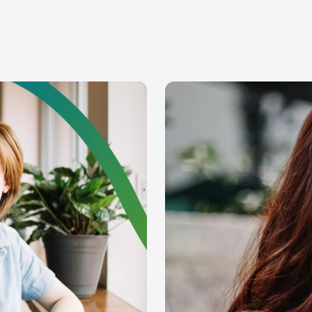
on
Hilfe
Wallis
Corporate
Gesundhei