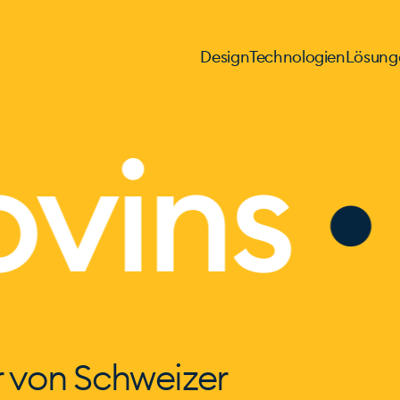
Design
Technologien
Lösung
ins
• P
r von Schweizer