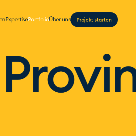
Projekt starten
en
Expertise
Portfolio
Über uns
rovins