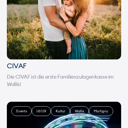
CIVAF
Die CIVAF ist die erste Familienzulagenkasse im
Wallis!
Events
UI/UX
Kultur
Wallis
Martigny