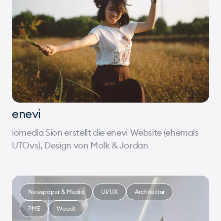
enevi
iomedia Sion erstellt die enevi-Website (ehemals
UTOvs), Design von Molk & Jordan
Newspaper & Media
UI/UX
Architektur
PME
Waadt