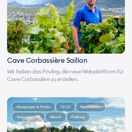
Cave Corbassière Saillon
Wir haben das Privileg, die neue Webplattform für
Cave Corbassière zu erstellen.
Newspaper & Media
UI/UX
Nachrichten
Regionale Info
Waadt
Freiburg