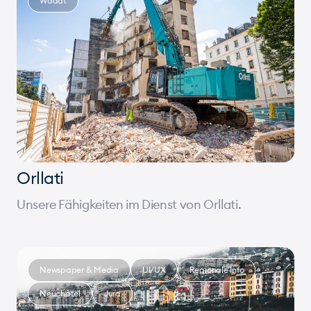
Waadt
Orllati
Unsere Fähigkeiten im Dienst von Orllati.
Newspaper & Media
UI/UX
Regionale Info
Neuchâtel
Jura