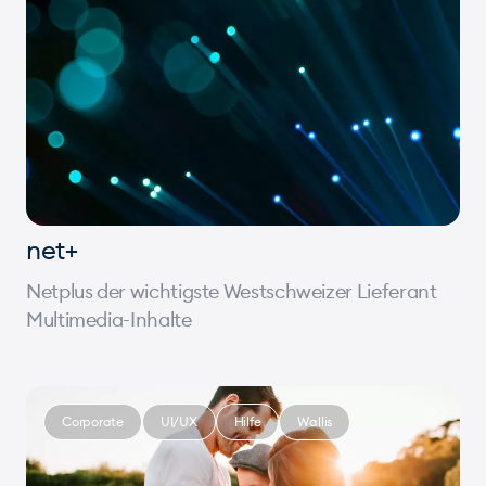
net+
Netplus der wichtigste Westschweizer Lieferant
Multimedia-Inhalte
Corporate
UI/UX
Hilfe
Wallis