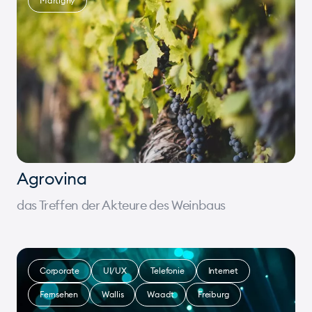
Martigny
Agrovina
das Treffen der Akteure des Weinbaus
Corporate
UI/UX
Telefonie
Internet
Fernsehen
Wallis
Waadt
Freiburg