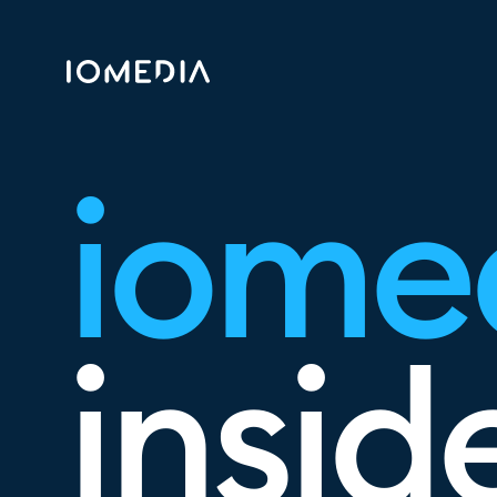
iome
insid