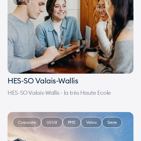
Sion
HES-SO Valais-Wallis
HES-SO Valais-Wallis - la très Haute Ecole
Corporate
UI/UX
PME
Valais
Sierre