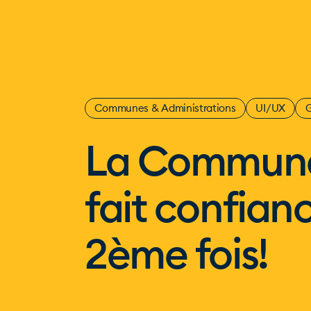
Communes & Administrations
UI/UX
La Commune
fait confianc
2ème fois!