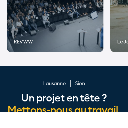
REVWW
Le J
Page 1 of 10
Lausanne
Sion
Un projet en tête ?
Mettons-nous au travail.