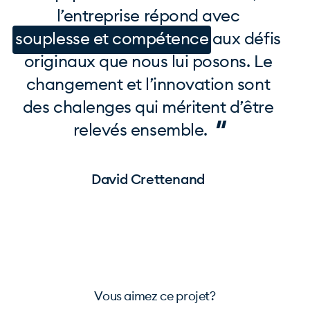
l’entreprise répond avec
souplesse et compétence
aux défis
originaux que nous lui posons. Le
changement et l’innovation sont
des chalenges qui méritent d’être
"
relevés ensemble.
David Crettenand
Page 1 of 1
Vous aimez ce projet?