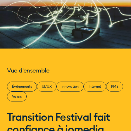
Vue d'ensemble
Événements
UI/UX
Innovation
Internet
PME
Valais
Transition Festival fait
confiance à iomedia