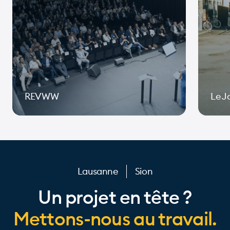
REVWW
Le J
Page 1 of 10
Lausanne
Sion
Un projet en tête ?
Mettons-nous au travail.