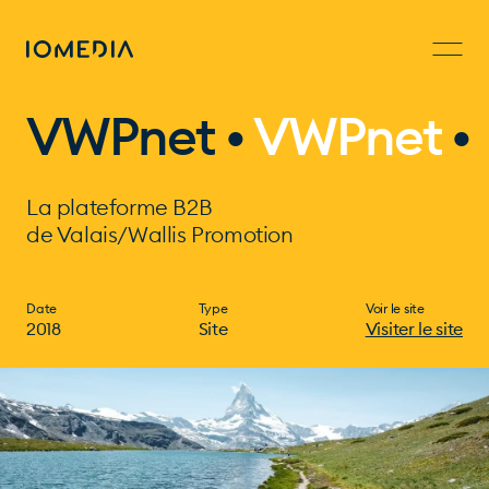
VWPnet •
VWPnet
•
La plateforme B2B
de Valais/Wallis Promotion
Date
Type
Voir le site
2018
Site
Visiter le site