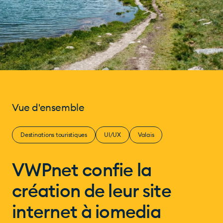
Vue d'ensemble
Destinations touristiques
UI/UX
Valais
VWPnet confie la
création de leur site
internet à iomedia