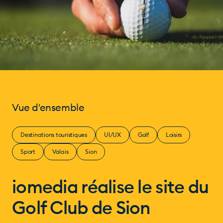
Vue d'ensemble
Destinations touristiques
UI/UX
Golf
Loisirs
Sport
Valais
Sion
iomedia réalise le site du
Golf Club de Sion