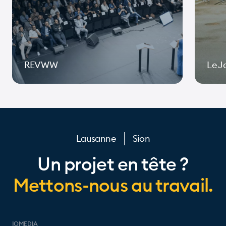
REVWW
Le J
Page 1 of 10
Lausanne
Sion
Un projet en tête ?
Mettons-nous au travail.
IOMEDIA